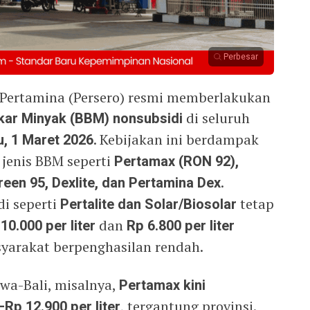
Perbesar
 Pertamina (Persero) resmi memberlakukan
kar Minyak (BBM) nonsubsidi
di seluruh
, 1 Maret 2026
. Kebijakan ini berdampak
 jenis BBM seperti
Pertamax (RON 92),
een 95, Dexlite, dan Pertamina Dex
.
di seperti
Pertalite dan Solar/Biosolar
tetap
10.000 per liter
dan
Rp 6.800 per liter
yarakat berpenghasilan rendah.
awa-Bali, misalnya,
Pertamax kini
Rp 12.900 per liter
, tergantung provinsi.